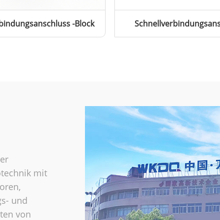
bindungsanschluss -Block
Schnellverbindungsans
er
otechnik mit
oren,
gs- und
rten von