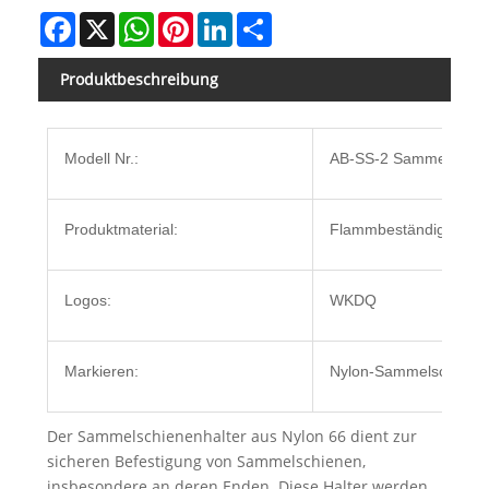
Facebook
X
WhatsApp
Pinterest
LinkedIn
Share
Produktbeschreibung
Modell Nr.:
AB-SS-2 Sammelschien
Produktmaterial:
Flammbeständiges V0
Logos:
WKDQ
Markieren:
Nylon-Sammelschienen
Der Sammelschienenhalter aus Nylon 66 dient zur
sicheren Befestigung von Sammelschienen,
insbesondere an deren Enden. Diese Halter werden