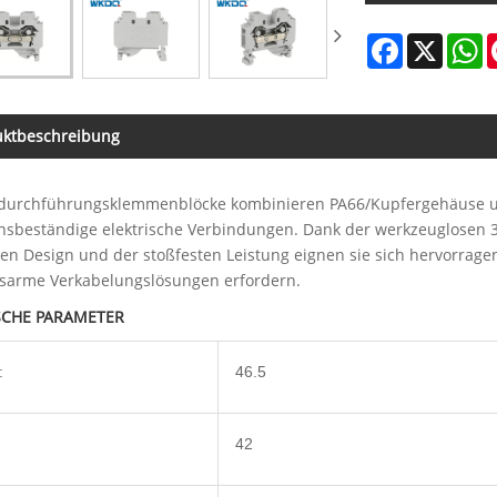
Facebook
X
W
uktbeschreibung
rchführungsklemmenblöcke kombinieren PA66/Kupfergehäuse und
onsbeständige elektrische Verbindungen. Dank der werkzeuglose
en Design und der stoßfesten Leistung eignen sie sich hervorrag
sarme Verkabelungslösungen erfordern.
SCHE PARAMETER
:
46.5
42