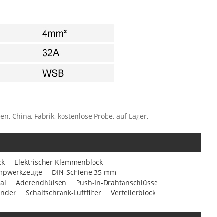
, China, Fabrik, kostenlose Probe, auf Lager,
ck
Elektrischer Klemmenblock
mpwerkzeuge
DIN-Schiene 35 mm
al
Aderendhülsen
Push-In-Drahtanschlüsse
inder
Schaltschrank-Luftfilter
Verteilerblock