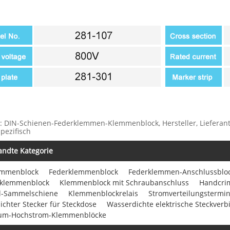
: DIN-Schienen-Federklemmen-Klemmenblock, Hersteller, Lieferanten
pezifisch
ndte Kategorie
emmenblock
Federklemmenblock
Federklemmen-Anschlussblo
klemmenblock
Klemmenblock mit Schraubanschluss
Handcri
l-Sammelschiene
Klemmenblockrelais
Stromverteilungstermin
chter Stecker für Steckdose
Wasserdichte elektrische Steckverb
um-Hochstrom-Klemmenblöcke