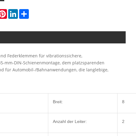
hatsApp
Pinterest
LinkedIn
Share
 Federklemmen für vibrationssichere,
n 35-mm-DIN-Schienenmontage, dem platzsparenden
end für Automobil-/Bahnanwendungen, die langlebige,
Breit:
8
Anzahl der Leiter:
2