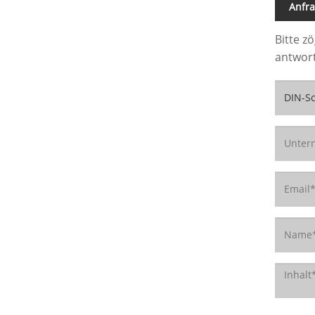
Anfr
Bitte z
antwor