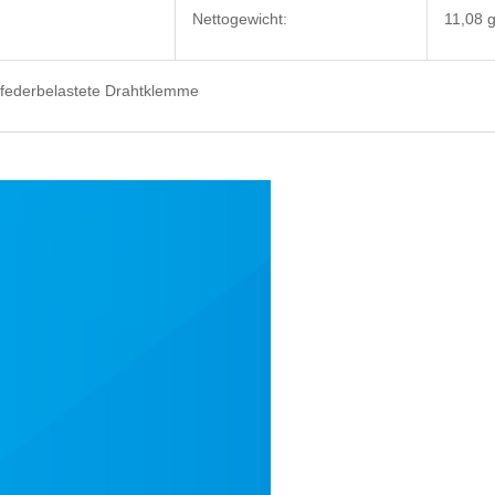
Nettogewicht:
11,08 
federbelastete Drahtklemme