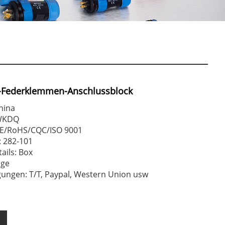
-Federklemmen-Anschlussblock
hina
WKDQ
 CE/RoHS/CQC/ISO 9001
 282-101
ails: Box
age
ungen: T/T, Paypal, Western Union usw