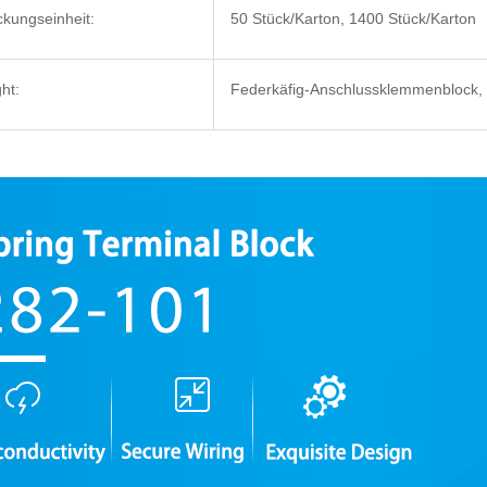
kungseinheit:
50 Stück/Karton, 1400 Stück/Karton
ght:
Federkäfig-Anschlussklemmenblock, 