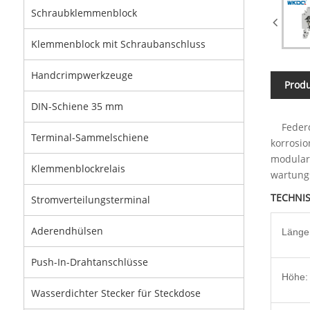
Schraubklemmenblock
Klemmenblock mit Schraubanschluss
Handcrimpwerkzeuge
Prod
DIN-Schiene 35 mm
Federdu
Terminal-Sammelschiene
korrosi
modular
Klemmenblockrelais
wartung
TECHNI
Stromverteilungsterminal
Aderendhülsen
Länge
Push-In-Drahtanschlüsse
Höhe:
Wasserdichter Stecker für Steckdose